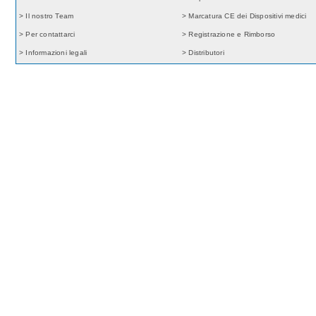
> Il nostro Team
> Marcatura CE dei Dispositivi medici
> Per contattarci
> Registrazione e Rimborso
> Informazioni legali
> Distributori