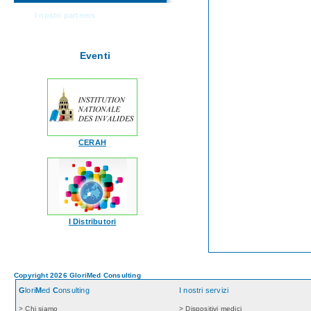
I nostri partners
Eventi
CERAH
I Distributori
Copyright 2026 GloriMed Consulting
G
lori
M
ed
C
onsulting
I nostri servizi
> Chi siamo
> Dispositivi medici