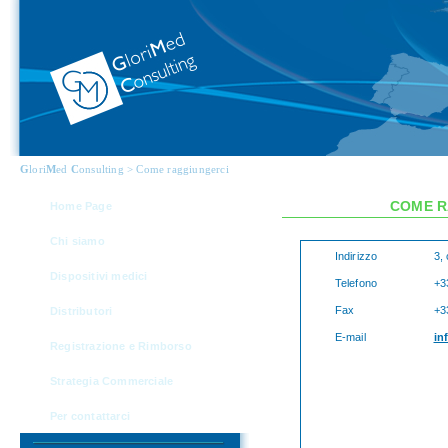
G
lori
M
ed
C
onsulting > Come raggiungerci
COME R
Home Page
Chi siamo
Indirizzo
3,
Dispositivi medici
Telefono
+3
Fax
+3
Distributori
E-mail
in
Registrazione e Rimborso
Strategia Commerciale
Per contattarci