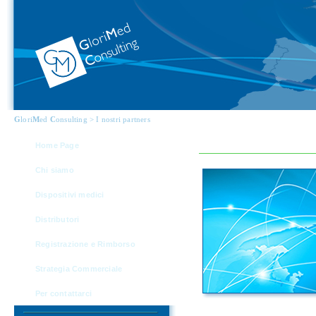
G
lori
M
ed
C
onsulting > I nostri partners
Home Page
Chi siamo
Dispositivi medici
Distributori
Registrazione e Rimborso
Strategia Commerciale
Per contattarci