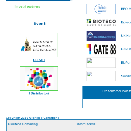
I nostri partners
BEO M
Biotec
Eventi
UK He
Gate 8
CERAH
BioPor
Soladis
Presentateci i vost
I Distributori
Copyright 2026 GloriMed Consulting
G
lori
M
ed
C
onsulting
I nostri servizi