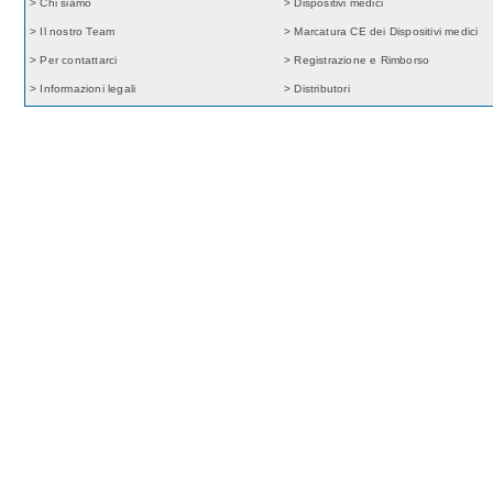
> Chi siamo
> Dispositivi medici
> Il nostro Team
> Marcatura CE dei Dispositivi medici
> Per contattarci
> Registrazione e Rimborso
> Informazioni legali
> Distributori