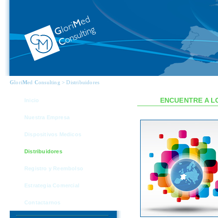
G
lori
M
ed
C
onsulting > Distribuidores
ENCUENTRE A L
Inicio
Nuestra Empresa
Dispositivos Medicos
Distribuidores
Registro y Reembolso
Estrategia Comercial
Contactarnos