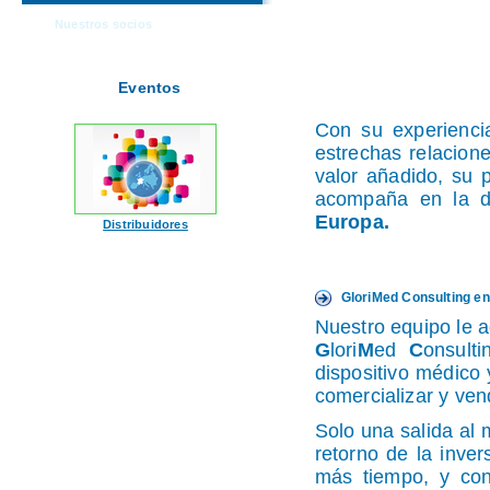
Nuestros socios
Eventos
Con su experienci
estrechas relacione
valor añadido, su
acompaña en la di
Europa.
Distribuidores
GloriMed Consulting en
Nuestro equipo le 
G
lori
M
ed
C
onsult
dispositivo médico 
comercializar y 
Solo una salida al 
retorno de la inver
más tiempo, y con