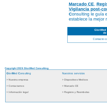
Marcado CE
,
Regi
Vigilancia post-co
C
onsulting le guía 
establece la mejor 
GloriMed 
de
Contacte c
Copyright 2026 GloriMed Consulting
G
lori
M
ed
C
onsulting
Nuestros servicios
> Nuestra empresa
> Dispositivos Medicos
> Contactarnos
> Marcado CE
> Información legal
> Registro y Reembolso