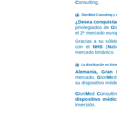
C
onsulting.
GloriMed Consulting y 
¿Desea conquista
privilegiados de
G
l
el 2º mercado e
Gracias a su sólid
con el
NHS
(
N
at
mercado británico.
La distribución en Ale
Alemania, Gran B
mercado,
G
lori
M
e
su dispositivo médi
G
lori
M
ed
C
onsulti
dispositivo médi
inversión.