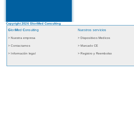
s étudierons ensemble vos besoins
Copyright 2026 GloriMed Consulting
G
lori
M
ed
C
onsulting
Nuestros servicios
> Nuestra empresa
> Dispositivos Medicos
> Contactarnos
> Marcado CE
> Información legal
> Registro y Reembolso