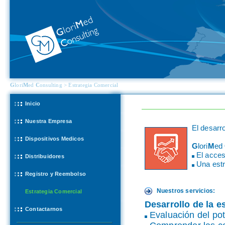
G
lori
M
ed
C
onsulting > Estrategia Comercial
Inicio
Nuestra Empresa
El desarr
Dispositivos Medicos
G
lori
M
ed
El acces
Distribuidores
Una estr
Registro y Reembolso
Nuestros servicios:
Estrategia Comercial
Desarrollo de la e
Contactarnos
Evaluación del pot