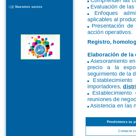
Comprender las co
Evaluación de las 
Nuestros socios
Enfoques adminis
aplicables al produc
Eventos
Presentación de l
acción operativos.
Registro, homolog
Elaboración de la 
Asesoramiento en l
Distribuidores
precio a la expor
seguimiento de la d
Establecimiento 
importadores,
dist
Establecimiento d
reuniones de negoci
Asistencia en las n
Preséntenos su p
Contacte c